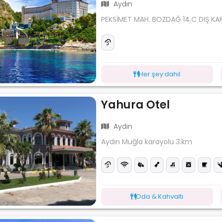
Aydın
PEKSİMET MAH. BOZDAĞ 14.C DIŞ KAP
Her şey dahil
Yahura Otel
Aydın
Aydın Muğla karayolu 3.km
Oda & Kahvaltı