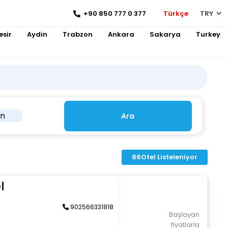
+90 850 777 0 377
Türkçe
esir
Aydin
Trabzon
Ankara
Sakarya
Turkey
in
Ara
86
Otel Listeleniyor
l
902566331818
Başlayan
fiyatlarla