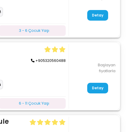
Detay
3 - 6 Çocuk Yaşı
+905320560488
Başlayan
fiyatlarla
Detay
6 - 11 Çocuk Yaşı
ule