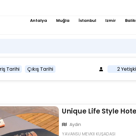
Antalya
Muğla
İstanbul
Izmir
Balik
riş Tarihi
Çıkış Tarihi
2 Yetişk
Unique Life Style Hote
Aydın
YAVANSU MEVKII KUŞADASI