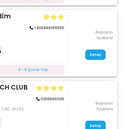
idim
+905494055550
Başlayan
fiyatlarla
Detay
0 - 6 Çocuk Yaşı
ACH CLUB
02569050125
Başlayan
 CAD. NO:52
fiyatlarla
Detay