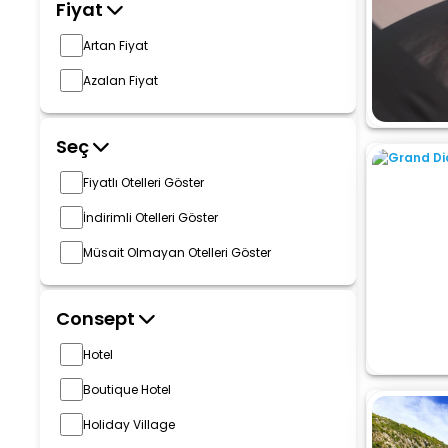
Fiyat
Artan Fiyat
Azalan Fiyat
Seç
Fiyatlı Otelleri Göster
İndirimli Otelleri Göster
Müsait Olmayan Otelleri Göster
Consept
Hotel
Boutique Hotel
Holiday Village