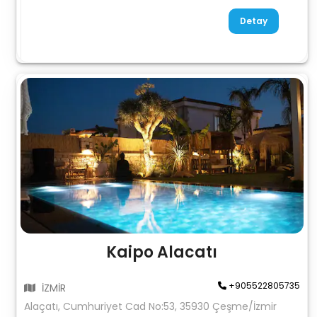
Detay
Kaipo Alacatı
+905522805735
İZMİR
Alaçatı, Cumhuriyet Cad No:53, 35930 Çeşme/İzmir