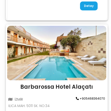
Detay
Barbarossa Hotel Alaçatı
+905468364070
İZMİR
ILICA MAH. 5011 SK. NO:34