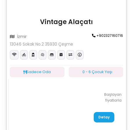
Vintage Alaçatı
+902327160716
İzmir
13046 Sokak No.2 35930 Çeşme
Sadece Oda
0 - 6 Çocuk Yaşı
Başlayan
fiyatlarla
Detay