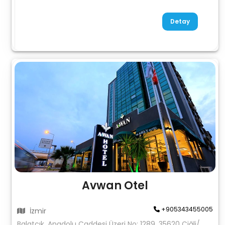
Detay
Avwan Otel
+905343455005
İzmir
Balatçık, Anadolu Caddesi Üzeri No: 1289, 35620 Çiğli/