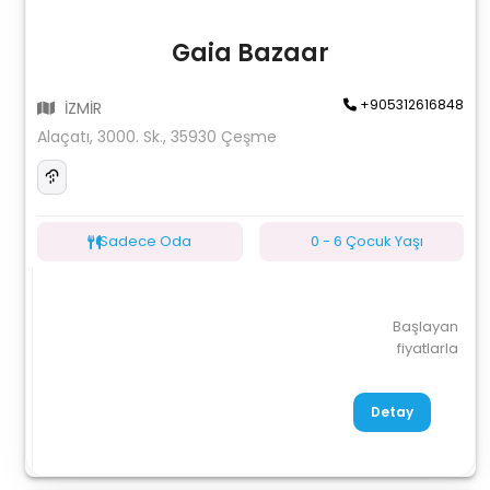
Gaia Bazaar
+905312616848
İZMİR
Alaçatı, 3000. Sk., 35930 Çeşme
Sadece Oda
0 - 6 Çocuk Yaşı
Başlayan
fiyatlarla
Detay