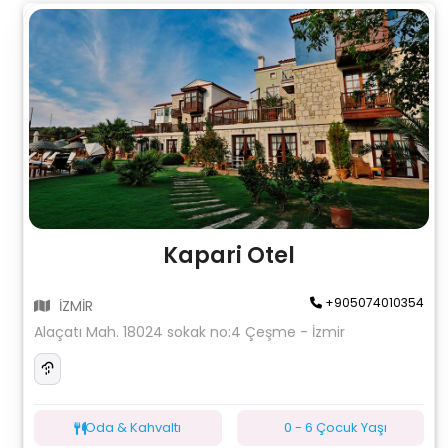
Kapari Otel
+905074010354
İZMİR
Alaçatı Mah. 18024 sokak no:4 Çeşme - İzmir
Oda & Kahvaltı
0 - 6 Çocuk Yaşı