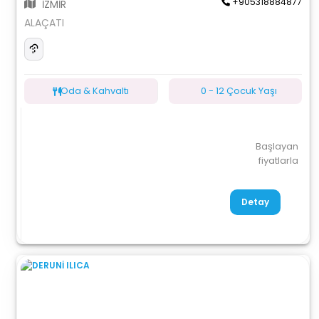
+905318884877
İZMİR
ALAÇATI
Oda & Kahvaltı
0 - 12 Çocuk Yaşı
Başlayan
fiyatlarla
Detay