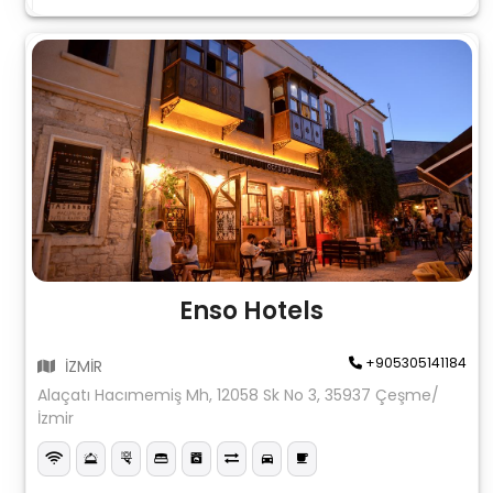
Enso Hotels
+905305141184
İZMİR
Alaçatı Hacımemiş Mh, 12058 Sk No 3, 35937 Çeşme/
İzmir