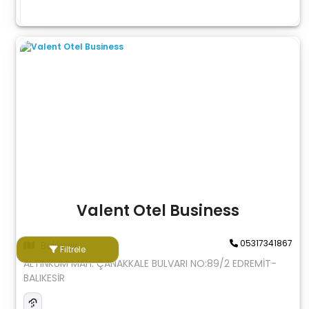
Valent Otel Business
05317341867
Balıkesir
Filtrele
ALTINKUM MAH. ÇANAKKALE BULVARI NO:89/2 EDREMİT-
BALIKESİR