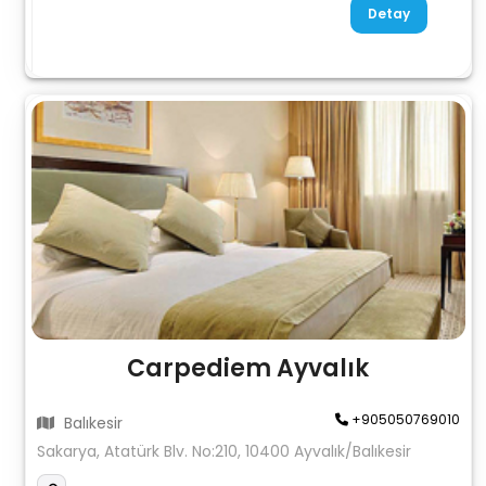
Detay
Carpediem Ayvalık
+905050769010
Balıkesir
Sakarya, Atatürk Blv. No:210, 10400 Ayvalık/Balıkesir