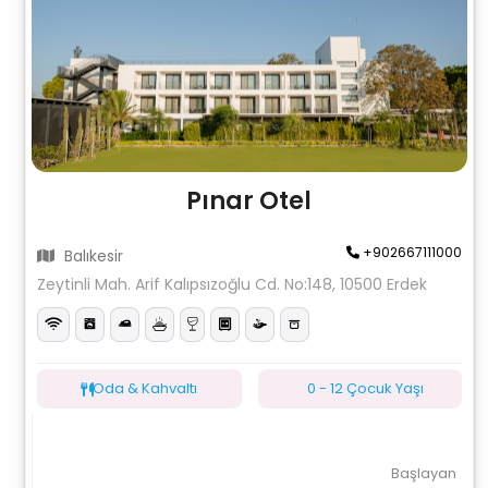
Pınar Otel
+902667111000
Balıkesir
Zeytinli Mah. Arif Kalıpsızoğlu Cd. No:148, 10500 Erdek
Oda & Kahvaltı
0 - 12 Çocuk Yaşı
Başlayan