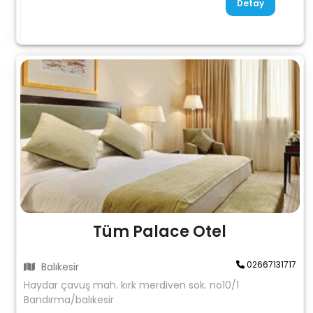
Detay
Tüm Palace Otel
02667131717
Balıkesir
Haydar çavuş mah. kırk merdiven sok. no10/1
Bandırma/balıkesir