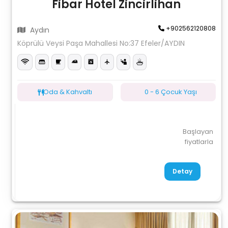
Fibar Hotel Zincirlihan
+902562120808
Aydın
Köprülü Veysi Paşa Mahallesi No:37 Efeler/AYDIN
Oda & Kahvaltı
0 - 6 Çocuk Yaşı
Başlayan
fiyatlarla
Detay