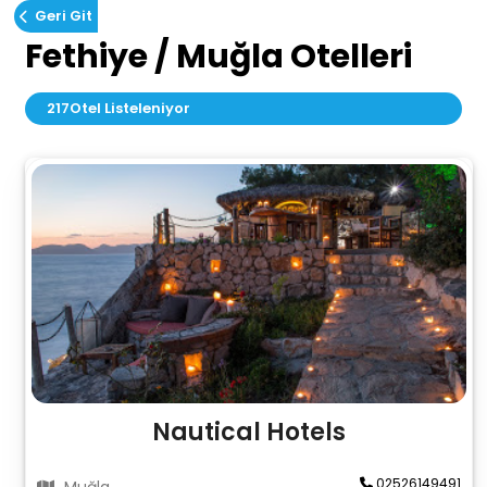
Geri Git
Fethiye / Muğla Otelleri
217
Otel Listeleniyor
Nautical Hotels
02526149491