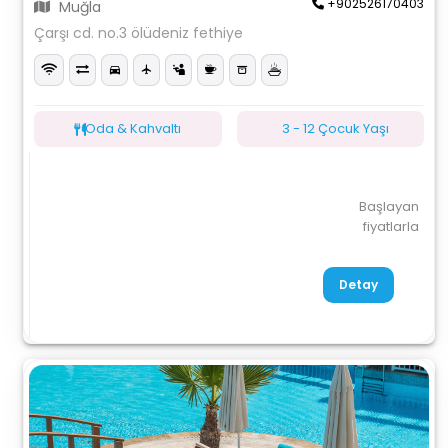
+902526170403
Muğla
Çarşı cd. no.3 ölüdeniz fethiye
Oda & Kahvaltı
3 - 12 Çocuk Yaşı
Başlayan
fiyatlarla
Detay