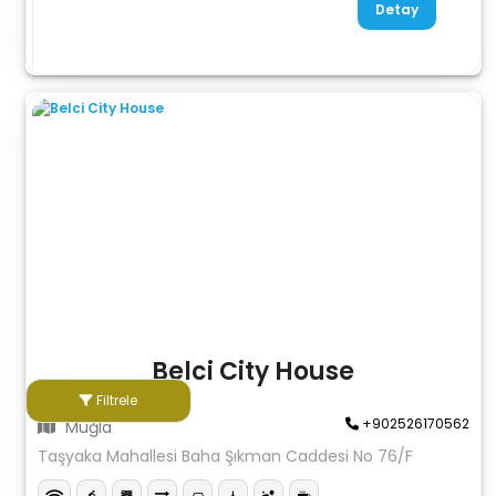
Detay
Belci City House
Filtrele
+902526170562
Muğla
Taşyaka Mahallesi Baha Şıkman Caddesi No 76/F