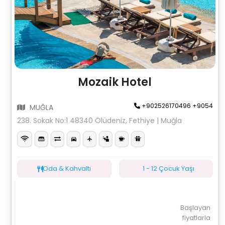
Mozaik Hotel
+902526170496 +9054
MUĞLA
238. Sokak No:1 48340 Ölüdeniz, Fethiye | Muğla
Oda & Kahvaltı
1 - 12 Çocuk Yaşı
Başlayan
fiyatlarla