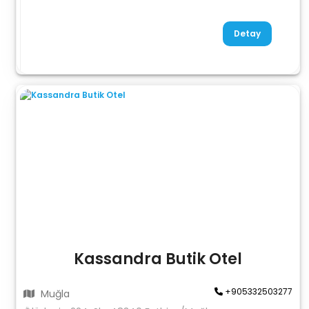
Detay
Kassandra Butik Otel
+905332503277
Muğla