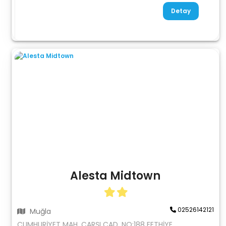
Detay
Alesta Midtown
02526142121
Muğla
CUMHURİYET MAH. ÇARŞI CAD. NO:188 FETHİYE