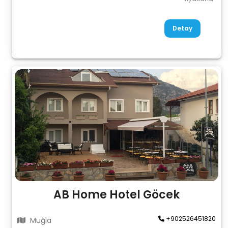
Detay
AB Home Hotel Göcek
+902526451820
Muğla