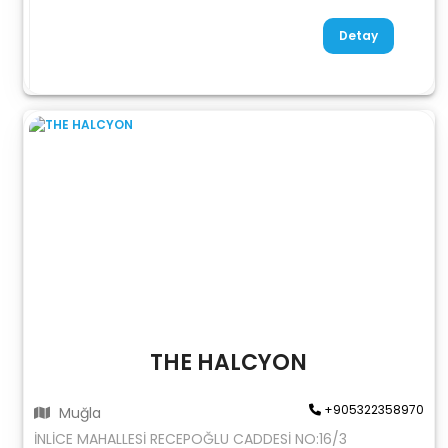
Detay
THE HALCYON
+905322358970
Muğla
İNLİCE MAHALLESİ RECEPOĞLU CADDESİ NO:16/3