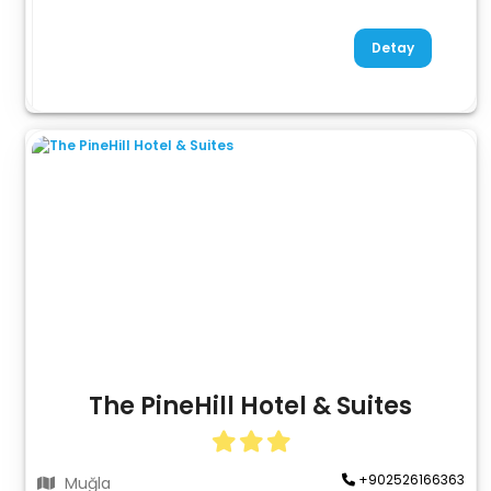
Detay
The PineHill Hotel & Suites
+902526166363
Muğla