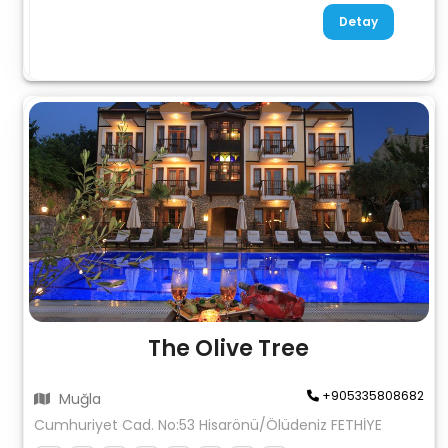
Detay
The Olive Tree
+905335808682
Muğla
Cumhuriyet Cad. No:53 Hisarönü/Ölüdeniz FETHİYE