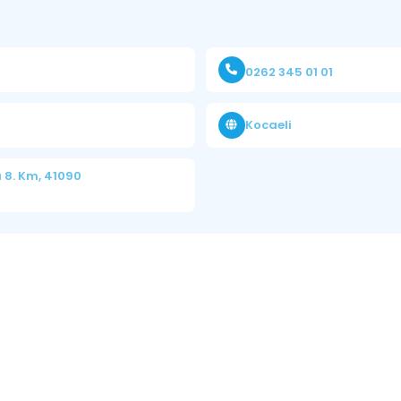
0262 345 01 01
Kocaeli
 8. Km, 41090