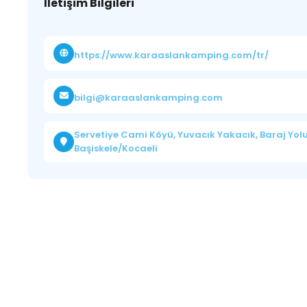
İletişim Bilgileri
https://www.karaaslankamping.com/tr/
bilgi@karaaslankamping.com
Servetiye Cami Köyü, Yuvacık Yakacık, Baraj Yolu
Başiskele/Kocaeli