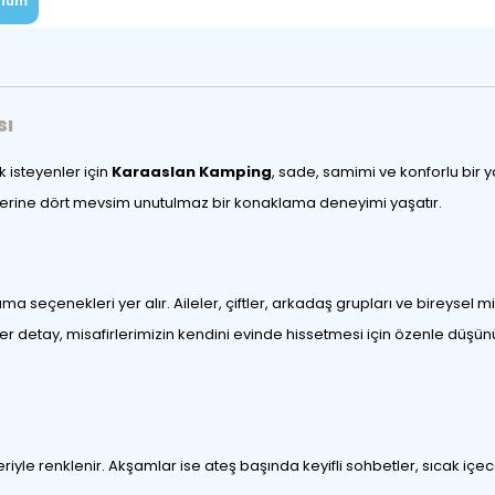
num
sı
isteyenler için
Karaaslan Kamping
, sade, samimi ve konforlu bir y
rlerine dört mevsim unutulmaz bir konaklama deneyimi yaşatır.
 seçenekleri yer alır. Aileler, çiftler, arkadaş grupları ve bireysel m
er detay, misafirlerimizin kendini evinde hissetmesi için özenle düşün
eriyle renklenir. Akşamlar ise ateş başında keyifli sohbetler, sıcak iç