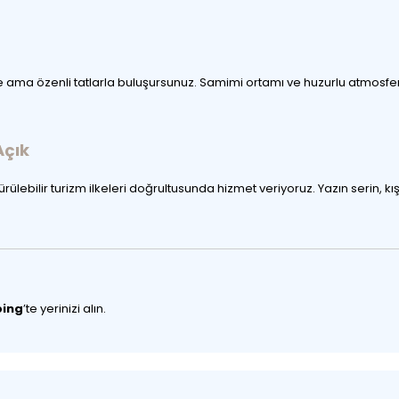
a özenli tatlarla buluşursunuz. Samimi ortamı ve huzurlu atmosferi
Açık
rülebilir turizm ilkeleri doğrultusunda hizmet veriyoruz. Yazın serin, k
ping
’te yerinizi alın.