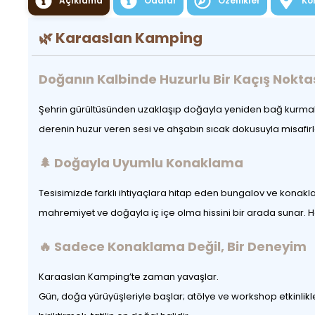
Açıklama
Odalar
Özellikler
Ko
🌿
Karaaslan Kamping
Doğanın Kalbinde Huzurlu Bir Kaçış Nokta
Şehrin gürültüsünden uzaklaşıp doğayla yeniden bağ kurmak 
derenin huzur veren sesi ve ahşabın sıcak dokusuyla misafi
🌲 Doğayla Uyumlu Konaklama
Tesisimizde farklı ihtiyaçlara hitap eden bungalov ve konaklama
mahremiyet ve doğayla iç içe olma hissini bir arada sunar. H
🔥 Sadece Konaklama Değil, Bir Deneyim
Karaaslan Kamping’te zaman yavaşlar.
Gün, doğa yürüyüşleriyle başlar; atölye ve workshop etkinlikl