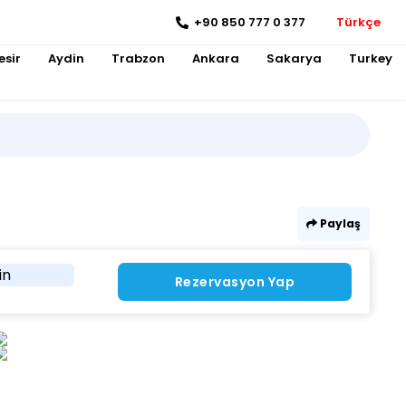
+90 850 777 0 377
Türkçe
esir
Aydin
Trabzon
Ankara
Sakarya
Turkey
Paylaş
in
Rezervasyon Yap