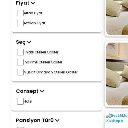
Fiyat
Artan Fiyat
Azalan Fiyat
Seç
Fiyatlı Otelleri Göster
İndirimli Otelleri Göster
Müsait Olmayan Otelleri Göster
Consept
Hotel
Pansiyon Türü