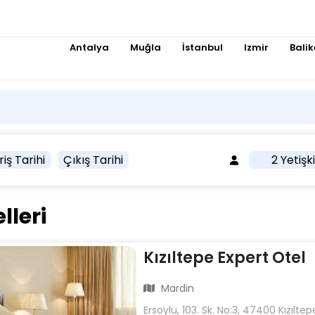
Antalya
Muğla
İstanbul
Izmir
Balik
riş Tarihi
Çıkış Tarihi
2 Yetişk
lleri
Kızıltepe Expert Otel
Mardin
Ersoylu, 103. Sk. No:3, 47400 Kızılte