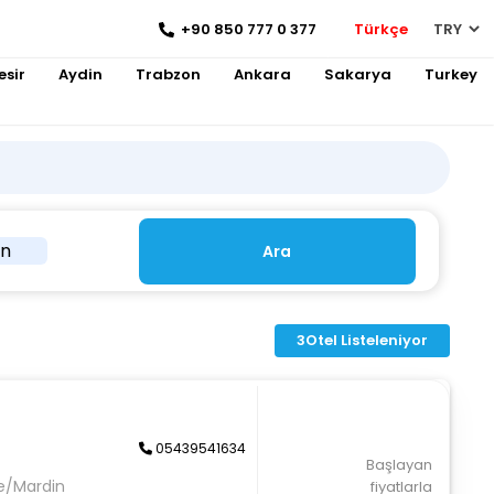
+90 850 777 0 377
Türkçe
esir
Aydin
Trabzon
Ankara
Sakarya
Turkey
in
Ara
3
Otel Listeleniyor
05439541634
Başlayan
pe/Mardin
fiyatlarla