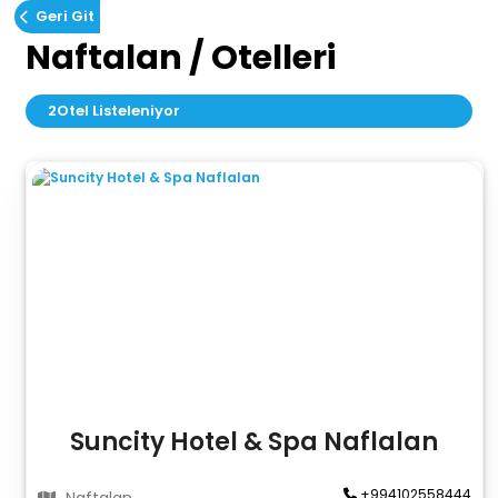
Geri Git
Naftalan / Otelleri
2
Otel Listeleniyor
Suncity Hotel & Spa Naflalan
+994102558444