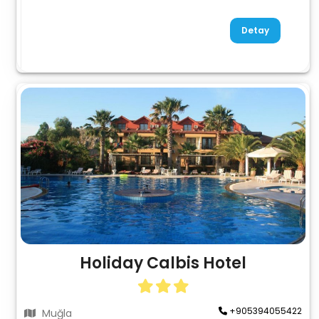
Detay
Holiday Calbis Hotel
+905394055422
Muğla