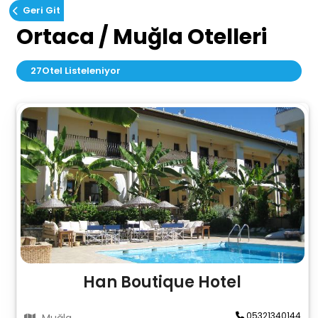
Geri Git
Ortaca / Muğla Otelleri
27
Otel Listeleniyor
Han Boutique Hotel
05321340144