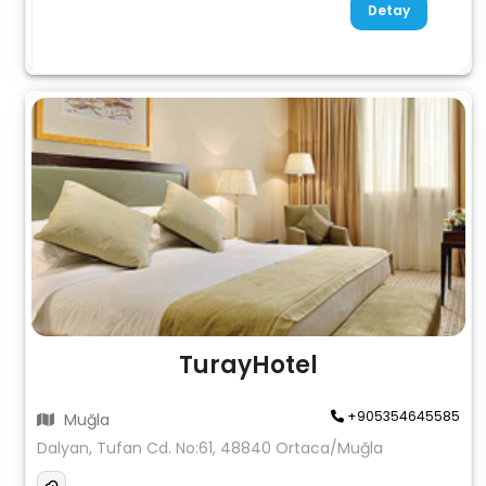
Detay
TurayHotel
+905354645585
Muğla
Dalyan, Tufan Cd. No:61, 48840 Ortaca/Muğla